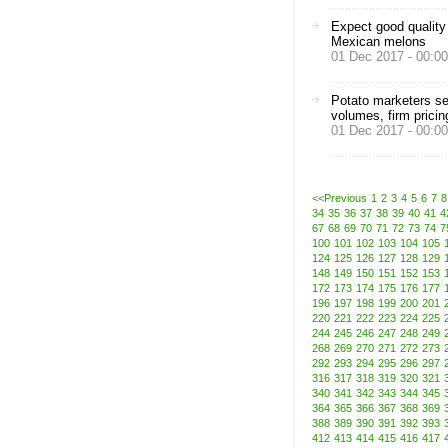
Expect good quality
Mexican melons
01 Dec 2017 - 00:00
Potato marketers se
volumes, firm pricin
01 Dec 2017 - 00:00
<<Previous
1
2
3
4
5
6
7
8
34
35
36
37
38
39
40
41
4
67
68
69
70
71
72
73
74
7
100
101
102
103
104
105
124
125
126
127
128
129
148
149
150
151
152
153
172
173
174
175
176
177
196
197
198
199
200
201
220
221
222
223
224
225
244
245
246
247
248
249
268
269
270
271
272
273
292
293
294
295
296
297
316
317
318
319
320
321
340
341
342
343
344
345
364
365
366
367
368
369
388
389
390
391
392
393
412
413
414
415
416
417