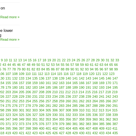
 on
Read more »
e lower
g
Read more »
9
10
11
12
13
14
15
16
17
18
19
20
21
22
23
24
25
26
27
28
29
30
31
32
33
2
43
44
45
46
47
48
49
50
51
52
53
54
55
56
57
58
59
60
61
62
63
64
65
66
5
76
77
78
79
80
81
82
83
84
85
86
87
88
89
90
91
92
93
94
95
96
97
98
99
106
107
108
109
110
111
112
113
114
115
116
117
118
119
120
121
122
123
130
131
132
133
134
135
136
137
138
139
140
141
142
143
144
145
146
147
154
155
156
157
158
159
160
161
162
163
164
165
166
167
168
169
170
171
178
179
180
181
182
183
184
185
186
187
188
189
190
191
192
193
194
195
202
203
204
205
206
207
208
209
210
211
212
213
214
215
216
217
218
219
226
227
228
229
230
231
232
233
234
235
236
237
238
239
240
241
242
243
250
251
252
253
254
255
256
257
258
259
260
261
262
263
264
265
266
267
274
275
276
277
278
279
280
281
282
283
284
285
286
287
288
289
290
291
298
299
300
301
302
303
304
305
306
307
308
309
310
311
312
313
314
315
322
323
324
325
326
327
328
329
330
331
332
333
334
335
336
337
338
339
346
347
348
349
350
351
352
353
354
355
356
357
358
359
360
361
362
363
370
371
372
373
374
375
376
377
378
379
380
381
382
383
384
385
386
387
394
395
396
397
398
399
400
401
402
403
404
405
406
407
408
409
410
411
418
419
420
421
422
423
424
425
426
427
428
429
430
431
432
433
434
435