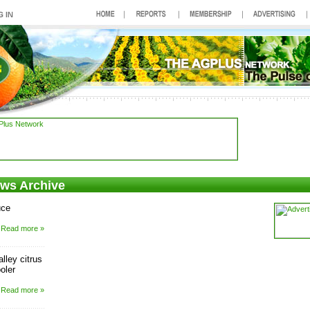
ews Archive
uce
Read more »
alley citrus
oler
Read more »